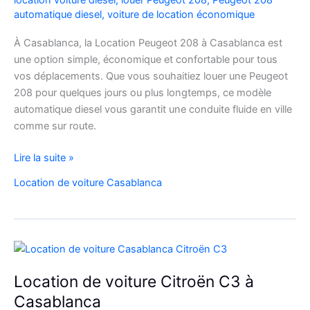
location voiture diesel
,
louer Peugeot 208
,
Peugeot 208
automatique diesel
,
voiture de location économique
À Casablanca, la Location Peugeot 208 à Casablanca est
une option simple, économique et confortable pour tous
vos déplacements. Que vous souhaitiez louer une Peugeot
208 pour quelques jours ou plus longtemps, ce modèle
automatique diesel vous garantit une conduite fluide en ville
comme sur route.
Location
Lire la suite »
Peugeot
Location de voiture Casablanca
208
Automatique
Diesel
à
Casablanca
:
Location de voiture Citroën C3 à
Louer
Casablanca
Facilement