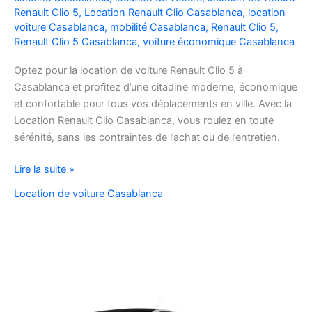
Renault Clio 5
,
Location Renault Clio Casablanca
,
location
voiture Casablanca
,
mobilité Casablanca
,
Renault Clio 5
,
Renault Clio 5 Casablanca
,
voiture économique Casablanca
Optez pour la location de voiture Renault Clio 5 à
Casablanca et profitez d’une citadine moderne, économique
et confortable pour tous vos déplacements en ville. Avec la
Location Renault Clio Casablanca, vous roulez en toute
sérénité, sans les contraintes de l’achat ou de l’entretien.
Location
Lire la suite »
de
Location de voiture Casablanca
Voiture
Renault
Clio
5
à
Casablanca
✅