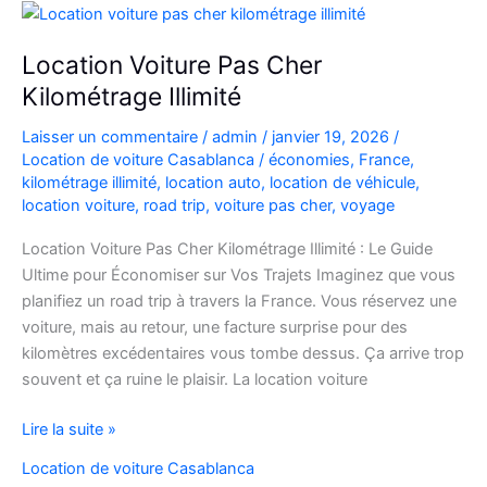
pour
explorer
Location Voiture Pas Cher
l’Atlas
Kilométrage Illimité
et
le
Laisser un commentaire
/
admin
/
janvier 19, 2026
/
désert
Location de voiture Casablanca
/
économies
,
France
,
kilométrage illimité
,
location auto
,
location de véhicule
,
location voiture
,
road trip
,
voiture pas cher
,
voyage
Location Voiture Pas Cher Kilométrage Illimité : Le Guide
Ultime pour Économiser sur Vos Trajets Imaginez que vous
planifiez un road trip à travers la France. Vous réservez une
voiture, mais au retour, une facture surprise pour des
kilomètres excédentaires vous tombe dessus. Ça arrive trop
souvent et ça ruine le plaisir. La location voiture
Location
Lire la suite »
Voiture
Location de voiture Casablanca
Pas