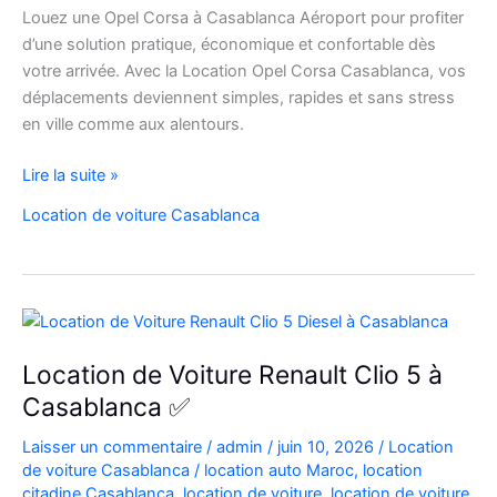
Louez une Opel Corsa à Casablanca Aéroport pour profiter
d’une solution pratique, économique et confortable dès
votre arrivée. Avec la Location Opel Corsa Casablanca, vos
déplacements deviennent simples, rapides et sans stress
en ville comme aux alentours.
Location
Lire la suite »
Opel
Location de voiture Casablanca
Corsa
Casablanca
Aéroport
|
Location
Voiture
Location de Voiture Renault Clio 5 à
Casablanca
Casablanca ✅
Laisser un commentaire
/
admin
/
juin 10, 2026
/
Location
de voiture Casablanca
/
location auto Maroc
,
location
citadine Casablanca
,
location de voiture
,
location de voiture