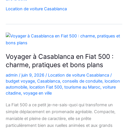
malin
Location de voiture Casablanca
:
la
Kia
Picanto
à
Casablanca
pour
Voyager à Casablanca en Fiat 500 :
vos
charme, pratiques et bons plans
déplacements
admin
/
juin 9, 2026
/
Location de voiture Casablanca
/
budget voyage
,
Casablanca
,
conseils de conduite
,
location
automobile
,
location Fiat 500
,
tourisme au Maroc
,
voiture
citadine
,
voyage en ville
La Fiat 500 a ce petit je-ne-sais-quoi qui transforme un
simple déplacement en promenade agréable. Compacte,
maniable et pleine de caractère, elle se prête
particulièrement bien aux ruelles animées et aux grands