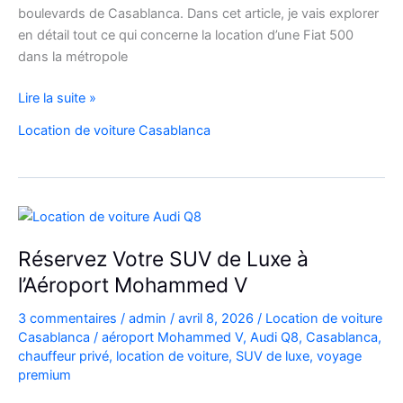
boulevards de Casablanca. Dans cet article, je vais explorer
en détail tout ce qui concerne la location d’une Fiat 500
dans la métropole
Voyager
Lire la suite »
à
Location de voiture Casablanca
Casablanca
en
Fiat
500
:
charme,
Réservez Votre SUV de Luxe à
pratiques
l’Aéroport Mohammed V
et
bons
3 commentaires
/
admin
/
avril 8, 2026
/
Location de voiture
plans
Casablanca
/
aéroport Mohammed V
,
Audi Q8
,
Casablanca
,
chauffeur privé
,
location de voiture
,
SUV de luxe
,
voyage
premium