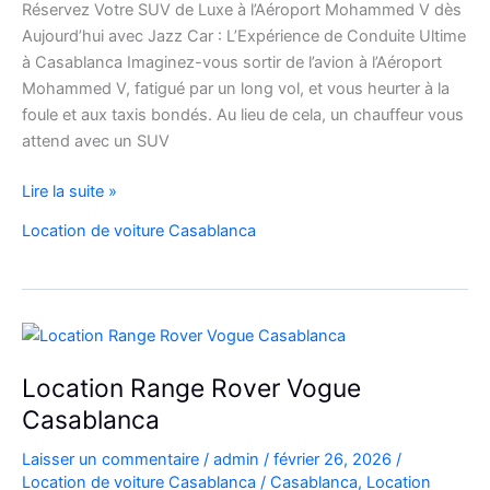
Réservez Votre SUV de Luxe à l’Aéroport Mohammed V dès
Aujourd’hui avec Jazz Car : L’Expérience de Conduite Ultime
à Casablanca Imaginez-vous sortir de l’avion à l’Aéroport
Mohammed V, fatigué par un long vol, et vous heurter à la
foule et aux taxis bondés. Au lieu de cela, un chauffeur vous
attend avec un SUV
Réservez
Lire la suite »
Votre
Location de voiture Casablanca
SUV
de
Luxe
à
l’Aéroport
Mohammed
Location Range Rover Vogue
V
Casablanca
Laisser un commentaire
/
admin
/
février 26, 2026
/
Location de voiture Casablanca
/
Casablanca
,
Location