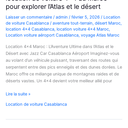
pour explorer l’Atlas et le désert
Laisser un commentaire
/
admin
/
février 5, 2026
/
Location
de voiture Casablanca
/
aventure tout-terrain
,
désert Maroc
,
location 4x4 Casablanca
,
location voiture 4x4 Maroc
,
Location voiture aéroport Casablanca
,
voyage Atlas Maroc
Location 4×4 Maroc : L’Aventure Ultime dans l’Atlas et le
Désert avec Jazz Car Casablanca Aéroport Imaginez-vous
au volant d’un véhicule puissant, traversant des routes qui
serpentent entre des pics enneigés et des dunes dorées. Le
Maroc offre ce mélange unique de montagnes raides et de
déserts vastes. Un 4×4 devient votre meilleur allié pour
location
Lire la suite »
de
Location de voiture Casablanca
voiture
4×4
au
Maroc