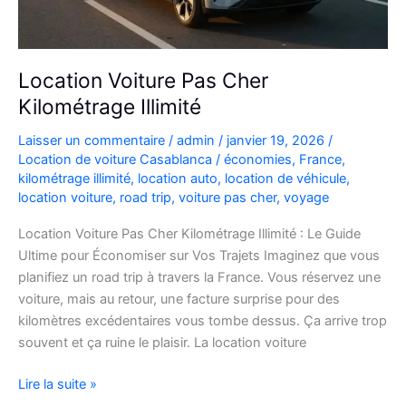
Location Voiture Pas Cher
Kilométrage Illimité
Laisser un commentaire
/
admin
/
janvier 19, 2026
/
Location de voiture Casablanca
/
économies
,
France
,
kilométrage illimité
,
location auto
,
location de véhicule
,
location voiture
,
road trip
,
voiture pas cher
,
voyage
Location Voiture Pas Cher Kilométrage Illimité : Le Guide
Ultime pour Économiser sur Vos Trajets Imaginez que vous
planifiez un road trip à travers la France. Vous réservez une
voiture, mais au retour, une facture surprise pour des
kilomètres excédentaires vous tombe dessus. Ça arrive trop
souvent et ça ruine le plaisir. La location voiture
Location
Lire la suite »
Voiture