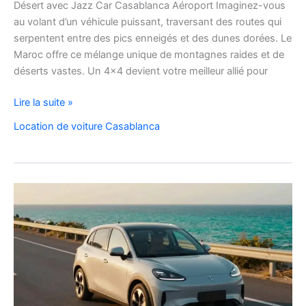
Désert avec Jazz Car Casablanca Aéroport Imaginez-vous
au volant d’un véhicule puissant, traversant des routes qui
serpentent entre des pics enneigés et des dunes dorées. Le
Maroc offre ce mélange unique de montagnes raides et de
déserts vastes. Un 4×4 devient votre meilleur allié pour
location
Lire la suite »
de
Location de voiture Casablanca
voiture
4×4
au
Maroc
pour
explorer
l’Atlas
et
le
désert