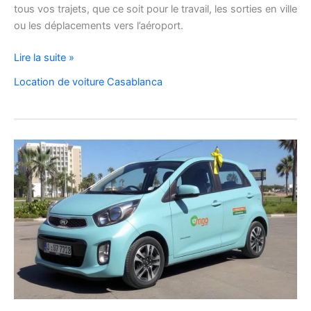
tous vos trajets, que ce soit pour le travail, les sorties en ville
ou les déplacements vers l’aéroport.
Location
Lire la suite »
de
Location de voiture Casablanca
voiture
Citroën
C3
à
Casablanca