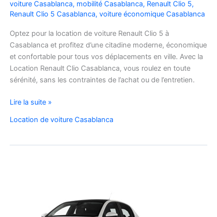
voiture Casablanca
,
mobilité Casablanca
,
Renault Clio 5
,
Renault Clio 5 Casablanca
,
voiture économique Casablanca
Optez pour la location de voiture Renault Clio 5 à
Casablanca et profitez d’une citadine moderne, économique
et confortable pour tous vos déplacements en ville. Avec la
Location Renault Clio Casablanca, vous roulez en toute
sérénité, sans les contraintes de l’achat ou de l’entretien.
Location
Lire la suite »
de
Location de voiture Casablanca
Voiture
Renault
Clio
5
à
Casablanca
✅