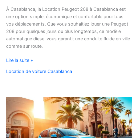
À Casablanca, la Location Peugeot 208 à Casablanca est
une option simple, économique et confortable pour tous
vos déplacements. Que vous souhaitiez louer une Peugeot
208 pour quelques jours ou plus longtemps, ce modèle
automatique diesel vous garantit une conduite fluide en ville
comme sur route.
Location
Lire la suite »
Peugeot
Location de voiture Casablanca
208
Automatique
Diesel
à
Casablanca
:
Louer
Facilement