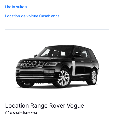
Réservez
Lire la suite »
Votre
Location de voiture Casablanca
SUV
de
Luxe
à
l’Aéroport
Mohammed
V
Location Range Rover Vogue
Casablanca