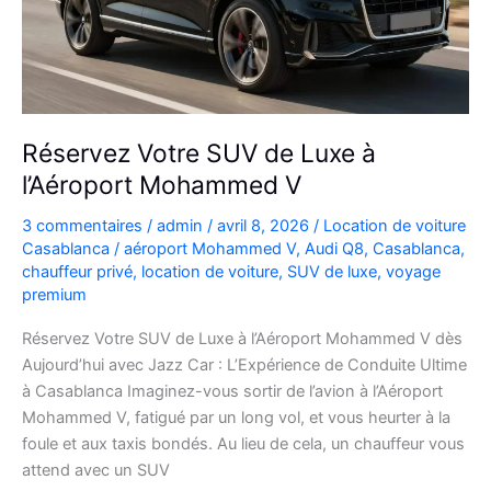
plans
Réservez Votre SUV de Luxe à
l’Aéroport Mohammed V
3 commentaires
/
admin
/
avril 8, 2026
/
Location de voiture
Casablanca
/
aéroport Mohammed V
,
Audi Q8
,
Casablanca
,
chauffeur privé
,
location de voiture
,
SUV de luxe
,
voyage
premium
Réservez Votre SUV de Luxe à l’Aéroport Mohammed V dès
Aujourd’hui avec Jazz Car : L’Expérience de Conduite Ultime
à Casablanca Imaginez-vous sortir de l’avion à l’Aéroport
Mohammed V, fatigué par un long vol, et vous heurter à la
foule et aux taxis bondés. Au lieu de cela, un chauffeur vous
attend avec un SUV