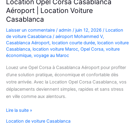
Location Opel Corsa Casablanca
Aéroport | Location Voiture
Casablanca
Laisser un commentaire
/
admin
/
juin 12, 2026
/
Location
de voiture Casablanca
/
aéroport Mohammed V
,
Casablanca Aéroport
,
location courte durée
,
location voiture
Casablanca
,
location voiture Maroc
,
Opel Corsa
,
voiture
économique
,
voyage au Maroc
Louez une Opel Corsa à Casablanca Aéroport pour profiter
d’une solution pratique, économique et confortable dès
votre arrivée. Avec la Location Opel Corsa Casablanca, vos
déplacements deviennent simples, rapides et sans stress
en ville comme aux alentours.
Location
Lire la suite »
Opel
Location de voiture Casablanca
Corsa
Casablanca