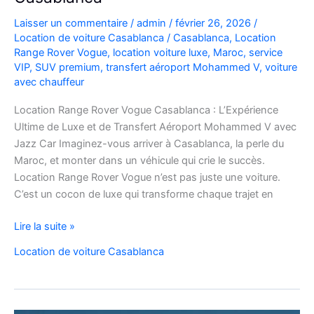
Laisser un commentaire
/
admin
/
février 26, 2026
/
Location de voiture Casablanca
/
Casablanca
,
Location
Range Rover Vogue
,
location voiture luxe
,
Maroc
,
service
VIP
,
SUV premium
,
transfert aéroport Mohammed V
,
voiture
avec chauffeur
Location Range Rover Vogue Casablanca : L’Expérience
Ultime de Luxe et de Transfert Aéroport Mohammed V avec
Jazz Car Imaginez-vous arriver à Casablanca, la perle du
Maroc, et monter dans un véhicule qui crie le succès.
Location Range Rover Vogue n’est pas juste une voiture.
C’est un cocon de luxe qui transforme chaque trajet en
Location
Lire la suite »
Range
Location de voiture Casablanca
Rover
Vogue
Casablanca