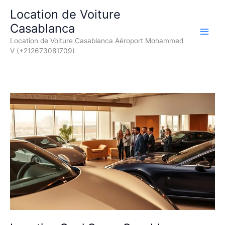
Aller
Location de Voiture
au
Casablanca
contenu
Location de Voiture Casablanca Aéroport Mohammed
V (+212673081709)