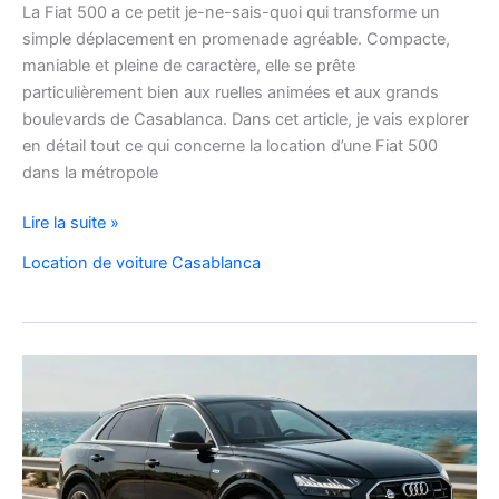
La Fiat 500 a ce petit je-ne-sais-quoi qui transforme un
simple déplacement en promenade agréable. Compacte,
maniable et pleine de caractère, elle se prête
particulièrement bien aux ruelles animées et aux grands
boulevards de Casablanca. Dans cet article, je vais explorer
en détail tout ce qui concerne la location d’une Fiat 500
dans la métropole
Voyager
Lire la suite »
à
Location de voiture Casablanca
Casablanca
en
Fiat
500
:
charme,
pratiques
et
bons