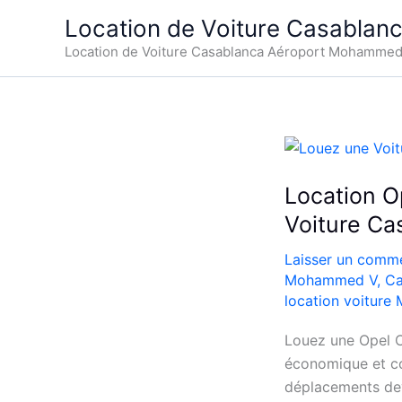
Aller
Location de Voiture Casablan
au
Location de Voiture Casablanca Aéroport Mohamme
contenu
Location O
Voiture Ca
Laisser un comme
Mohammed V
,
Ca
location voiture
Louez une Opel C
économique et co
déplacements dev