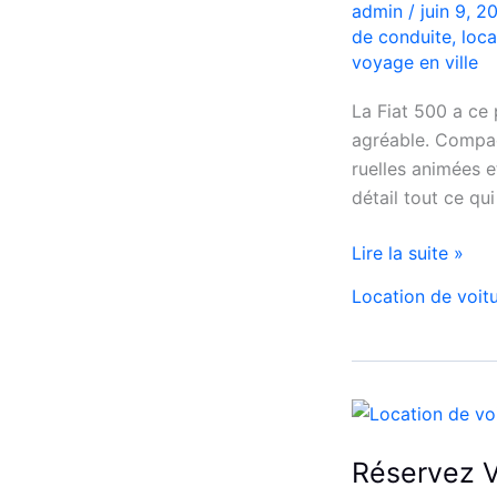
déplacements
admin
/
juin 9, 
de conduite
,
loca
voyage en ville
La Fiat 500 a ce
agréable. Compact
ruelles animées e
détail tout ce qu
Voyager
Lire la suite »
à
Location de voit
Casablanca
en
Fiat
500
:
charme,
Réservez 
pratiques