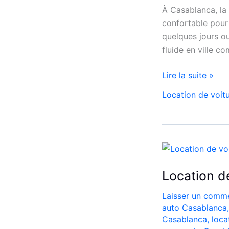
À Casablanca, la
confortable pour
quelques jours o
fluide en ville c
Location
Lire la suite »
Peugeot
Location de voit
208
Automatique
Diesel
à
Casablanca
:
Location d
Louer
Facilement
Laisser un comme
auto Casablanca
Casablanca
,
loca