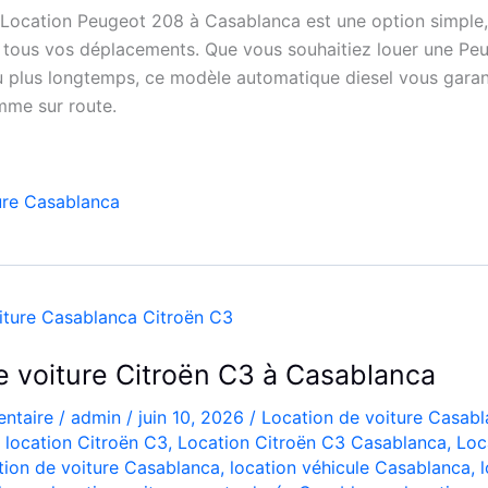
 Location Peugeot 208 à Casablanca est une option simple
 tous vos déplacements. Que vous souhaitiez louer une Pe
u plus longtemps, ce modèle automatique diesel vous garan
omme sur route.
ure Casablanca
e voiture Citroën C3 à Casablanca
ntaire
/
admin
/
juin 10, 2026
/
Location de voiture Casab
,
location Citroën C3
,
Location Citroën C3 Casablanca
,
Loc
tion de voiture Casablanca
,
location véhicule Casablanca
,