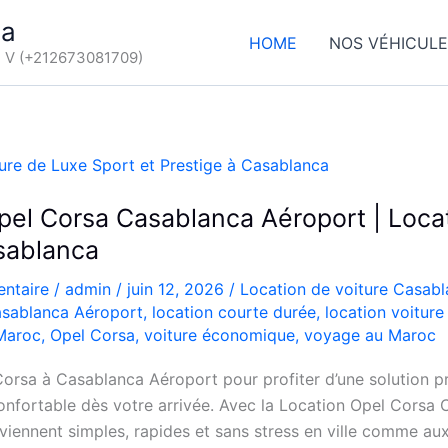
ca
HOME
NOS VÉHICUL
d V (+212673081709)
pel Corsa Casablanca Aéroport | Loca
sablanca
ntaire
/
admin
/
juin 12, 2026
/
Location de voiture Casab
sablanca Aéroport
,
location courte durée
,
location voitur
 Maroc
,
Opel Corsa
,
voiture économique
,
voyage au Maroc
orsa à Casablanca Aéroport pour profiter d’une solution pr
nfortable dès votre arrivée. Avec la Location Opel Corsa 
iennent simples, rapides et sans stress en ville comme aux