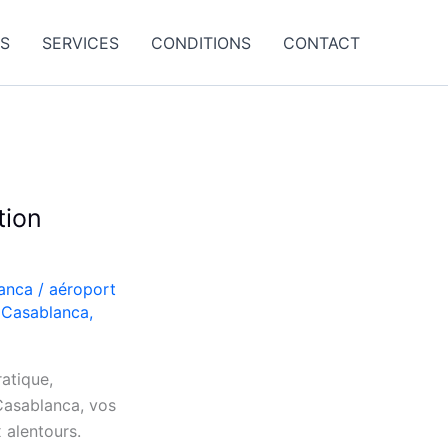
ES
SERVICES
CONDITIONS
CONTACT
tion
lanca
/
aéroport
e Casablanca
,
atique,
Casablanca, vos
 alentours.