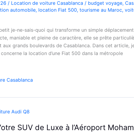
2026
/
Location de voiture Casablanca
/
budget voyage
,
Cas
tion automobile
,
location Fiat 500
,
tourisme au Maroc
,
voit
 petit je-ne-sais-quoi qui transforme un simple déplaceme
e, maniable et pleine de caractère, elle se prête particul
t aux grands boulevards de Casablanca. Dans cet article, je
i concerne la location d’une Fiat 500 dans la métropole
ure Casablanca
Votre SUV de Luxe à l’Aéroport Moha