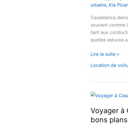
urbains
,
Kia Pica
Casablanca deman
souvent comme la 
tant aux conduct
quelles astuces ad
louez
Lire la suite »
malin
Location de voit
:
la
Kia
Picanto
à
Casablanca
Voyager à 
pour
bons plans
vos