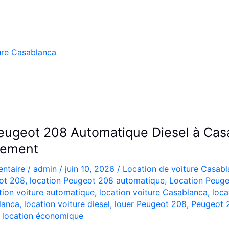
ure Casablanca
eugeot 208 Automatique Diesel à Cas
lement
ntaire
/
admin
/
juin 10, 2026
/
Location de voiture Casab
ot 208
,
location Peugeot 208 automatique
,
Location Peug
tion voiture automatique
,
location voiture Casablanca
,
loca
lanca
,
location voiture diesel
,
louer Peugeot 208
,
Peugeot 
e location économique