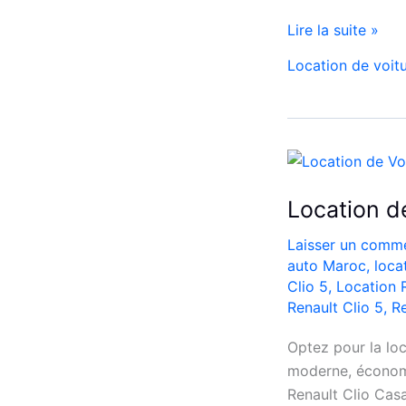
Location
Lire la suite »
Opel
Location de voit
Corsa
Casablanca
Aéroport
|
Location
Voiture
Location d
Casablanca
Laisser un comme
auto Maroc
,
loca
Clio 5
,
Location 
Renault Clio 5
,
Re
Optez pour la loc
moderne, économi
Renault Clio Casa