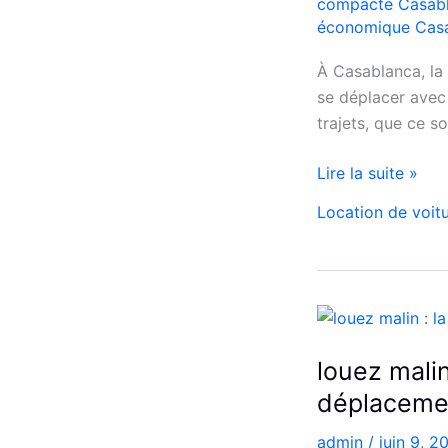
compacte Casab
économique Cas
À Casablanca, la
se déplacer avec 
trajets, que ce so
Location
Lire la suite »
de
Location de voit
voiture
Citroën
C3
à
Casablanca
louez malin
déplaceme
admin
/
juin 9, 