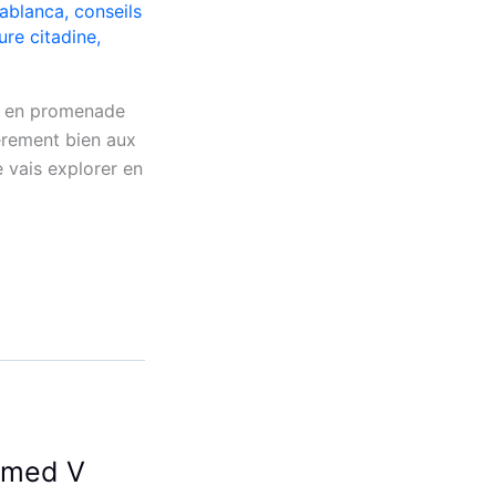
ablanca
,
conseils
ure citadine
,
nt en promenade
ièrement bien aux
 vais explorer en
mmed V