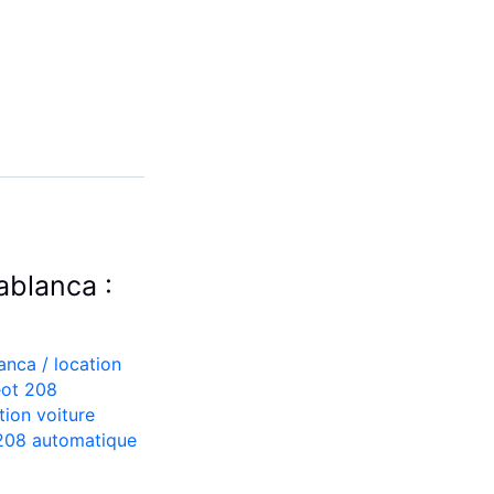
ablanca :
lanca
/
location
eot 208
tion voiture
208 automatique