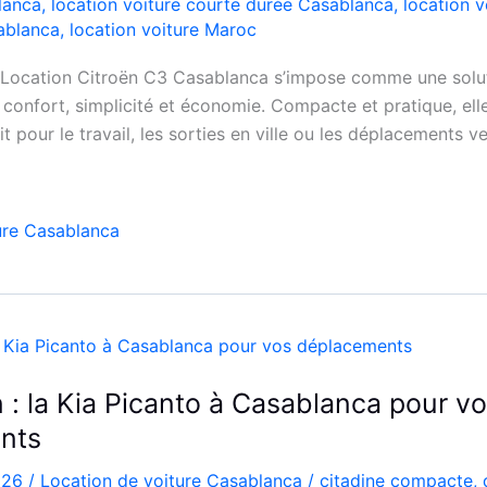
lanca
,
location voiture courte durée Casablanca
,
location v
ablanca
,
location voiture Maroc
 Location Citroën C3 Casablanca s’impose comme une solut
confort, simplicité et économie. Compacte et pratique, elle
it pour le travail, les sorties en ville ou les déplacements ve
ure Casablanca
 : la Kia Picanto à Casablanca pour v
nts
2026
/
Location de voiture Casablanca
/
citadine compacte
,