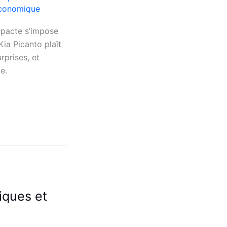
économique
mpacte s’impose
Kia Picanto plaît
rprises, et
e.
iques et