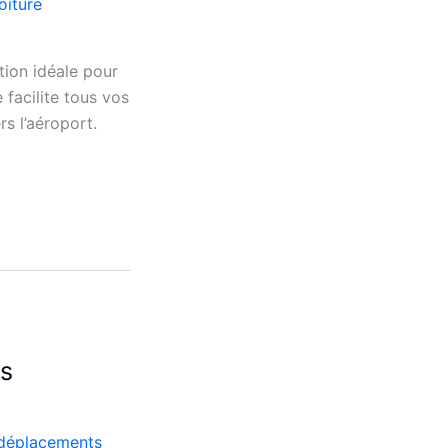
oiture
ion idéale pour
 facilite tous vos
rs l’aéroport.
os
déplacements