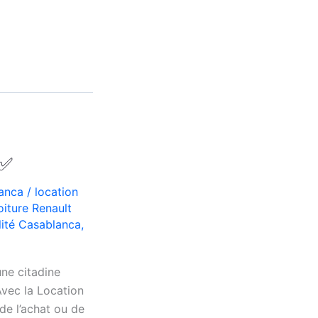
 ✅
lanca
/
location
oiture Renault
lité Casablanca
,
une citadine
vec la Location
de l’achat ou de