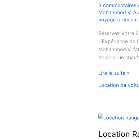
et
3 commentaires
bons
Mohammed V
,
Au
voyage premium
plans
Réservez Votre S
L’Expérience de C
Mohammed V, fatig
de cela, un chau
Réservez
Lire la suite »
Votre
Location de voit
SUV
de
Luxe
à
l’Aéroport
Mohammed
Location 
V