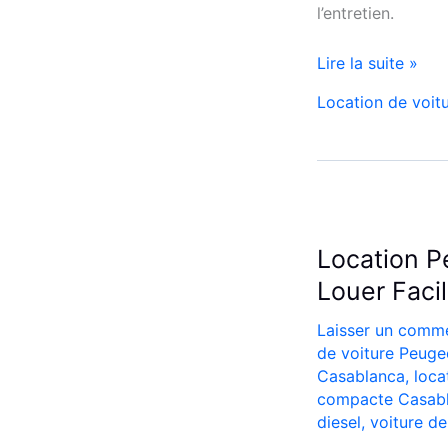
l’entretien.
Location
Lire la suite »
de
Location de voit
Voiture
Renault
Clio
5
à
Casablanca
Location P
✅
Louer Faci
Laisser un comme
de voiture Peuge
Casablanca
,
loca
compacte Casab
diesel
,
voiture d