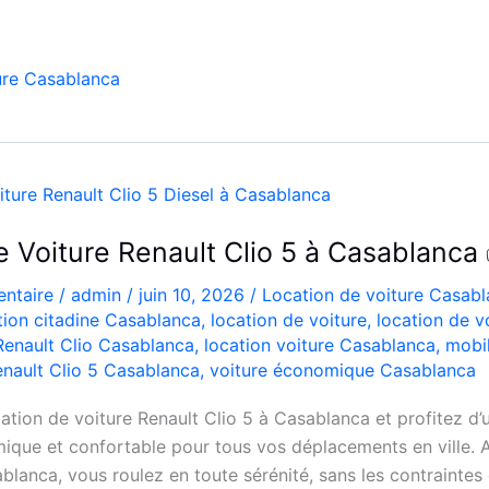
ure Casablanca
e Voiture Renault Clio 5 à Casablanca
ntaire
/
admin
/
juin 10, 2026
/
Location de voiture Casab
tion citadine Casablanca
,
location de voiture
,
location de v
Renault Clio Casablanca
,
location voiture Casablanca
,
mobi
nault Clio 5 Casablanca
,
voiture économique Casablanca
ation de voiture Renault Clio 5 à Casablanca et profitez d’
que et confortable pour tous vos déplacements en ville. A
blanca, vous roulez en toute sérénité, sans les contraintes 