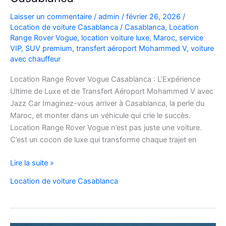
Laisser un commentaire
/
admin
/
février 26, 2026
/
Location de voiture Casablanca
/
Casablanca
,
Location
Range Rover Vogue
,
location voiture luxe
,
Maroc
,
service
VIP
,
SUV premium
,
transfert aéroport Mohammed V
,
voiture
avec chauffeur
Location Range Rover Vogue Casablanca : L’Expérience
Ultime de Luxe et de Transfert Aéroport Mohammed V avec
Jazz Car Imaginez-vous arriver à Casablanca, la perle du
Maroc, et monter dans un véhicule qui crie le succès.
Location Range Rover Vogue n’est pas juste une voiture.
C’est un cocon de luxe qui transforme chaque trajet en
Location
Lire la suite »
Range
Location de voiture Casablanca
Rover
Vogue
Casablanca