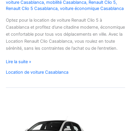
voiture Casablanca
,
mobilité Casablanca
,
Renault Clio 5
,
Renault Clio 5 Casablanca
,
voiture économique Casablanca
Optez pour la location de voiture Renault Clio 5 à
Casablanca et profitez d’une citadine moderne, économique
et confortable pour tous vos déplacements en ville. Avec la
Location Renault Clio Casablanca, vous roulez en toute
sérénité, sans les contraintes de l’achat ou de l’entretien.
Location
Lire la suite »
de
Location de voiture Casablanca
Voiture
Renault
Clio
5
à
Casablanca
✅