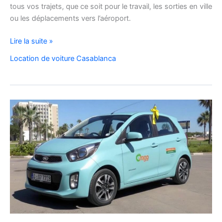
tous vos trajets, que ce soit pour le travail, les sorties en ville
ou les déplacements vers l’aéroport.
Location
Lire la suite »
de
Location de voiture Casablanca
voiture
Citroën
C3
à
Casablanca