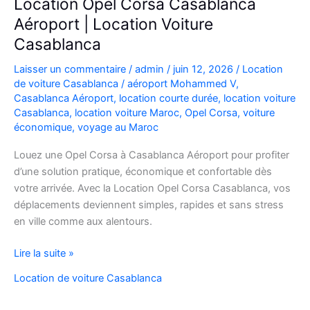
Location Opel Corsa Casablanca
Aéroport | Location Voiture
Casablanca
Laisser un commentaire
/
admin
/
juin 12, 2026
/
Location
de voiture Casablanca
/
aéroport Mohammed V
,
Casablanca Aéroport
,
location courte durée
,
location voiture
Casablanca
,
location voiture Maroc
,
Opel Corsa
,
voiture
économique
,
voyage au Maroc
Louez une Opel Corsa à Casablanca Aéroport pour profiter
d’une solution pratique, économique et confortable dès
votre arrivée. Avec la Location Opel Corsa Casablanca, vos
déplacements deviennent simples, rapides et sans stress
en ville comme aux alentours.
Location
Lire la suite »
Opel
Location de voiture Casablanca
Corsa
Casablanca