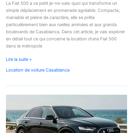
La Fiat 500 a ce petit je-ne-sais-quoi qui transforme un
simple déplacement en promenade agréable. Compacte,
maniable et pleine de caractère, elle se prête
particulièrement bien aux ruelles animées et aux grands
boulevards de Casablanca. Dans cet article, je vais explorer
en détail tout ce qui concerne la location d’une Fiat 500
dans la métropole
Voyager
Lire la suite »
à
Location de voiture Casablanca
Casablanca
en
Fiat
500
:
charme,
pratiques
et
bons