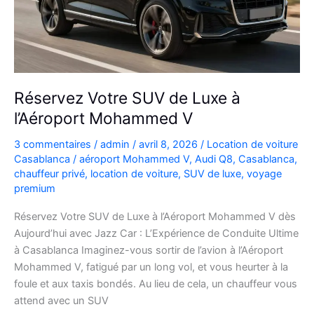
plans
Réservez Votre SUV de Luxe à
l’Aéroport Mohammed V
3 commentaires
/
admin
/
avril 8, 2026
/
Location de voiture
Casablanca
/
aéroport Mohammed V
,
Audi Q8
,
Casablanca
,
chauffeur privé
,
location de voiture
,
SUV de luxe
,
voyage
premium
Réservez Votre SUV de Luxe à l’Aéroport Mohammed V dès
Aujourd’hui avec Jazz Car : L’Expérience de Conduite Ultime
à Casablanca Imaginez-vous sortir de l’avion à l’Aéroport
Mohammed V, fatigué par un long vol, et vous heurter à la
foule et aux taxis bondés. Au lieu de cela, un chauffeur vous
attend avec un SUV