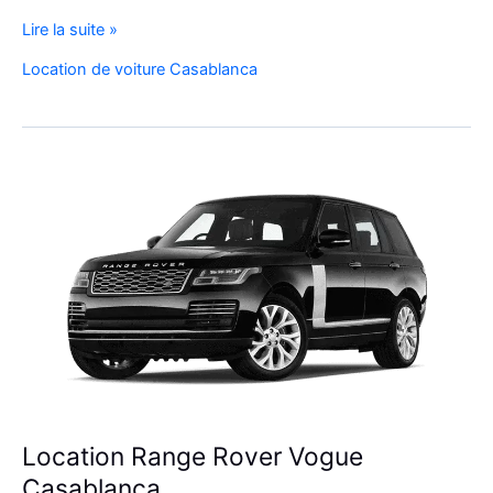
Réservez
Lire la suite »
Votre
Location de voiture Casablanca
SUV
de
Luxe
à
l’Aéroport
Mohammed
V
Location Range Rover Vogue
Casablanca