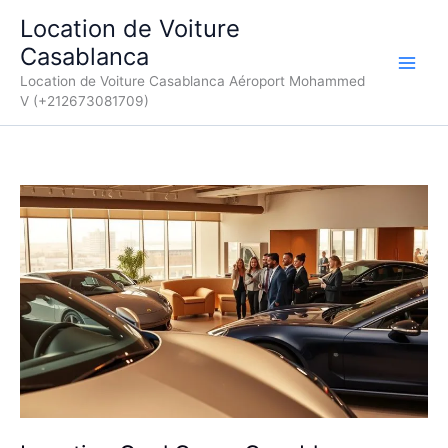
Aller
Location de Voiture
au
Casablanca
contenu
Location de Voiture Casablanca Aéroport Mohammed
V (+212673081709)