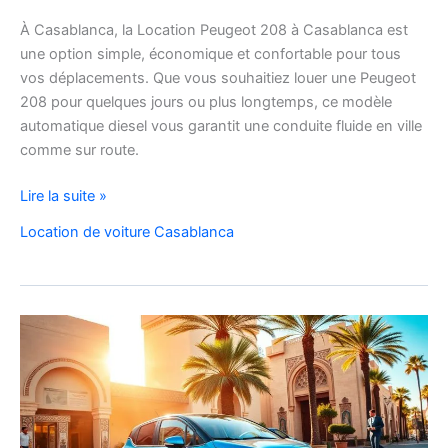
À Casablanca, la Location Peugeot 208 à Casablanca est
une option simple, économique et confortable pour tous
vos déplacements. Que vous souhaitiez louer une Peugeot
208 pour quelques jours ou plus longtemps, ce modèle
automatique diesel vous garantit une conduite fluide en ville
comme sur route.
Location
Lire la suite »
Peugeot
Location de voiture Casablanca
208
Automatique
Diesel
à
Casablanca
:
Louer
Facilement