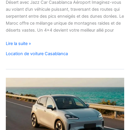
Désert avec Jazz Car Casablanca Aéroport Imaginez-vous
au volant d’un véhicule puissant, traversant des routes qui
serpentent entre des pics enneigés et des dunes dorées. Le
Maroc offre ce mélange unique de montagnes raides et de
déserts vastes. Un 4×4 devient votre meilleur allié pour
location
Lire la suite »
de
Location de voiture Casablanca
voiture
4×4
au
Maroc
pour
explorer
l’Atlas
et
le
désert