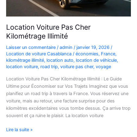
Location Voiture Pas Cher
Kilométrage Illimité
Laisser un commentaire
/
admin
/
janvier 19, 2026
/
Location de voiture Casablanca
/
économies
,
France
,
kilométrage illimité
,
location auto
,
location de véhicule
,
location voiture
,
road trip
,
voiture pas cher
,
voyage
Location Voiture Pas Cher Kilométrage Illimité : Le Guide
Ultime pour Économiser sur Vos Trajets Imaginez que vous
planifiez un road trip à travers la France. Vous réservez une
voiture, mais au retour, une facture surprise pour des
kilomètres excédentaires vous tombe dessus. Ça arrive trop
souvent et ça ruine le plaisir. La location voiture
Location
Lire la suite »
Voiture